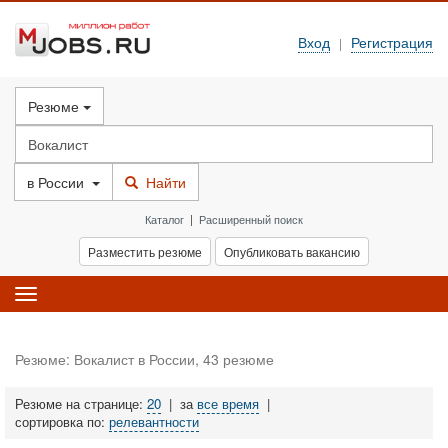
Вход
Регистрация
|
Резюме
в
России
Найти
Каталог
|
Расширенный поиск
Разместить резюме
Опубликовать вакансию
Toggle
navigation
Резюме: Вокалист в России, 43 резюме
Резюме на странице:
20
|
за
все время
|
сортировка по:
релевантности