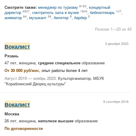
8163
Смотрите также:
менеджер по туризму
,
концертный
4937
1904
107
директор
,
смотритель зала в музее
,
библиотекарь
,
84
39
9
5
аниматор
,
музыкант
,
билетер
,
барбер
Резюме 1—20 из 43
3 декабря 2023
Вокалист
Рязань
47 лет, женщина,
среднее специальное
образование
От 30 000 руб/мес
, опыт работы более 4 лет
Август 2019 — ноябрь 2023:
Культорганизатор, МБУК
"Кораблинский Дворец культуры"
9 сентября 2018
Вокалист
Москва
26 лет, женщина,
неполное высшее
образование
По договоренности