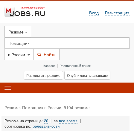
Вход
Регистрация
|
Резюме
в
России
Найти
Каталог
|
Расширенный поиск
Разместить резюме
Опубликовать вакансию
Toggle
navigation
Резюме: Помощник в России, 5104 резюме
Резюме на странице:
20
|
за
все время
|
сортировка по:
релевантности