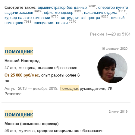
9882
Смотрите также:
администратор баз данных
,
оператор пункта
9624
9321
9117
выдачи заказов
,
офис-менеджер
,
начальник отдела
,
8760
8225
курьер на авто компании
,
сотрудник call-центра
,
личный
7983
7270
помощник
,
специалист по ахч
Резюме 1—20 из 5104
16 февраля 2020
Помощник
Нижний Новгород
47 лет, женщина,
высшее
образование
От 25 000 руб/мес
, опыт работы более 6
лет
Август 2013 — декабрь 2019:
Помощник
руководителя, УК
Развитие
2 июля 2019
Помощник
Москва
(возможен переезд)
56 лет, мужчина,
среднее специальное
образование