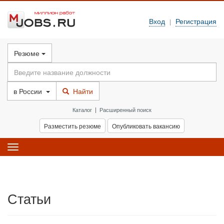
Вход
Регистрация
|
Резюме
в
России
Найти
Каталог
|
Расширенный поиск
Разместить резюме
Опубликовать вакансию
Toggle
navigation
Статьи