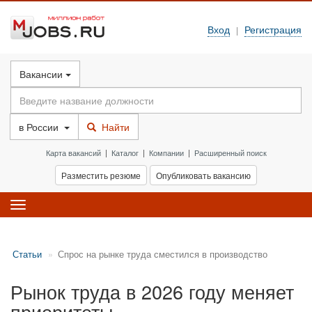
Вход
Регистрация
|
Вакансии
в
России
Найти
Карта вакансий
|
Каталог
|
Компании
|
Расширенный поиск
Разместить резюме
Опубликовать вакансию
Toggle
navigation
Статьи
Спрос на рынке труда сместился в производство
Рынок труда в 2026 году меняет
приоритеты